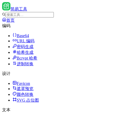
简易工具
首页
编码
Base64
URL 编码
密码生成
哈希生成
Bcrypt 哈希
进制转换
设计
Favicon
遮罩预览
颜色转换
SVG 占位图
文本