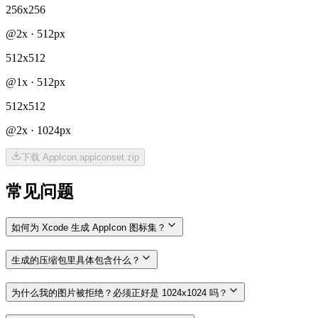
256x256
@
2x
·
512
px
512x512
@
1x
·
512
px
512x512
@
2x
·
1024
px
下载 AppIcon.appiconset.zip
常见问题
如何为 Xcode 生成 AppIcon 图标集？
生成的压缩包里具体包含什么？
为什么我的图片被拒绝？必须正好是 1024x1024 吗？