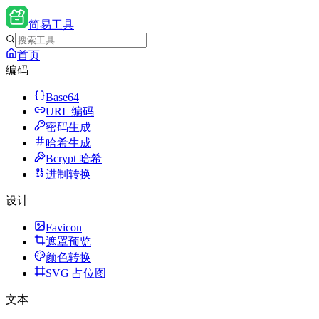
简易工具
首页
编码
Base64
URL 编码
密码生成
哈希生成
Bcrypt 哈希
进制转换
设计
Favicon
遮罩预览
颜色转换
SVG 占位图
文本