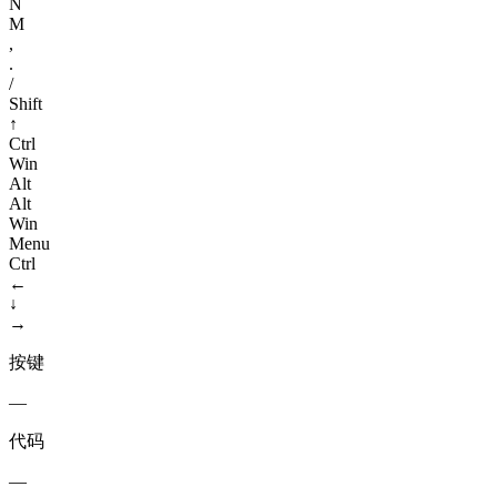
N
M
,
.
/
Shift
↑
Ctrl
Win
Alt
Alt
Win
Menu
Ctrl
←
↓
→
按键
—
代码
—