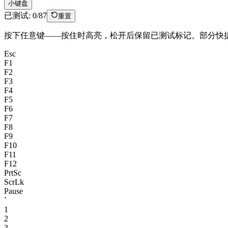
小键盘
已测试
:
0
/
87
重置
按下任意键——按住时高亮，松开后保留已测试标记。部分快
Esc
F1
F2
F3
F4
F5
F6
F7
F8
F9
F10
F11
F12
PrtSc
ScrLk
Pause
`
1
2
3