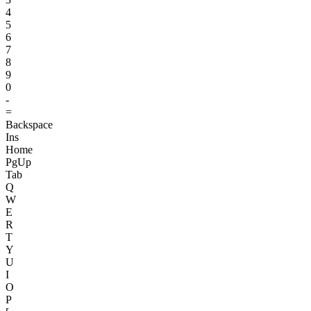
4
5
6
7
8
9
0
-
=
Backspace
Ins
Home
PgUp
Tab
Q
W
E
R
T
Y
U
I
O
P