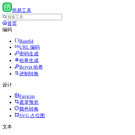
简易工具
首页
编码
Base64
URL 编码
密码生成
哈希生成
Bcrypt 哈希
进制转换
设计
Favicon
遮罩预览
颜色转换
SVG 占位图
文本