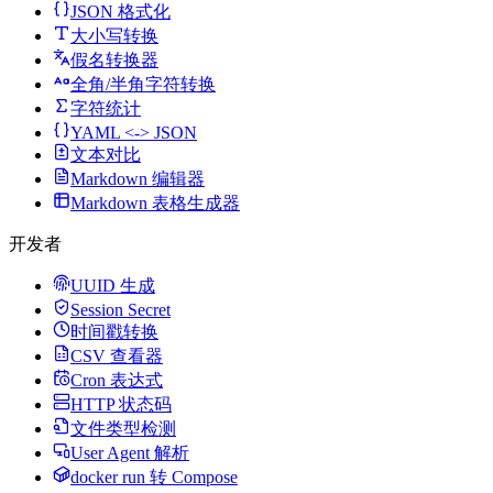
JSON 格式化
大小写转换
假名转换器
全角/半角字符转换
字符统计
YAML <-> JSON
文本对比
Markdown 编辑器
Markdown 表格生成器
开发者
UUID 生成
Session Secret
时间戳转换
CSV 查看器
Cron 表达式
HTTP 状态码
文件类型检测
User Agent 解析
docker run 转 Compose