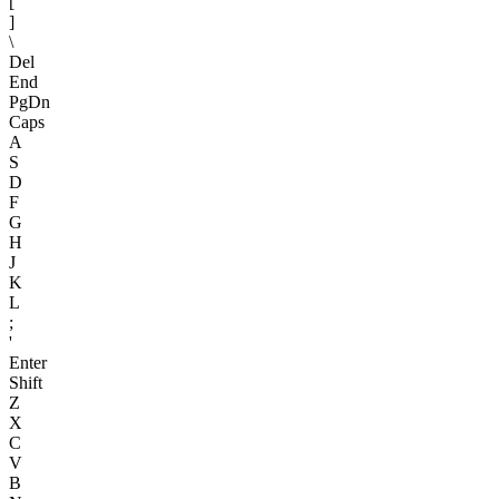
[
]
\
Del
End
PgDn
Caps
A
S
D
F
G
H
J
K
L
;
'
Enter
Shift
Z
X
C
V
B