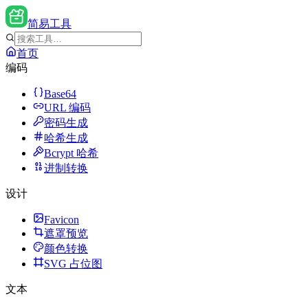
简易工具
首页
编码
Base64
URL 编码
密码生成
哈希生成
Bcrypt 哈希
进制转换
设计
Favicon
遮罩预览
颜色转换
SVG 占位图
文本