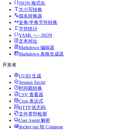
JSON 格式化
大小写转换
假名转换器
全角/半角字符转换
字符统计
YAML <-> JSON
文本对比
Markdown 编辑器
Markdown 表格生成器
开发者
UUID 生成
Session Secret
时间戳转换
CSV 查看器
Cron 表达式
HTTP 状态码
文件类型检测
User Agent 解析
docker run 转 Compose