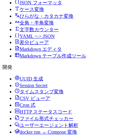
JSON フォーマッタ
ケース変換
ひらがな・カタカナ変換
全角・半角変換
文字数カウンター
YAML <-> JSON
差分ビューア
Markdown エディタ
Markdown テーブル作成ツール
開発
UUID 生成
Session Secret
タイムスタンプ変換
CSV ビューア
Cron 式
HTTP ステータスコード
ファイル形式チェッカー
ユーザーエージェント解析
docker run → Compose 変換