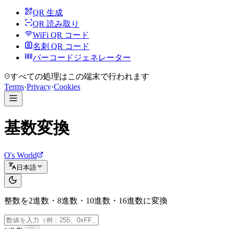
QR 生成
QR 読み取り
WiFi QR コード
名刺 QR コード
バーコードジェネレーター
すべての処理はこの端末で行われます
Terms
·
Privacy
·
Cookies
基数変換
O's World
日本語
整数を2進数・8進数・10進数・16進数に変換