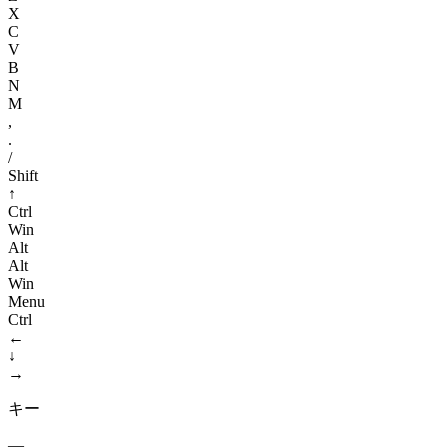
X
C
V
B
N
M
,
.
/
Shift
↑
Ctrl
Win
Alt
Alt
Win
Menu
Ctrl
←
↓
→
キー
—