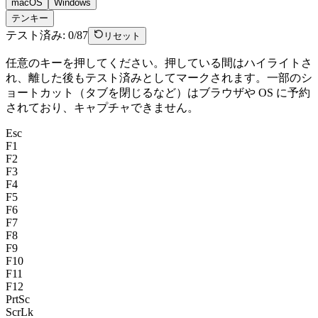
macOS
Windows
テンキー
テスト済み
:
0
/
87
リセット
任意のキーを押してください。押している間はハイライトさ
れ、離した後もテスト済みとしてマークされます。一部のシ
ョートカット（タブを閉じるなど）はブラウザや OS に予約
されており、キャプチャできません。
Esc
F1
F2
F3
F4
F5
F6
F7
F8
F9
F10
F11
F12
PrtSc
ScrLk