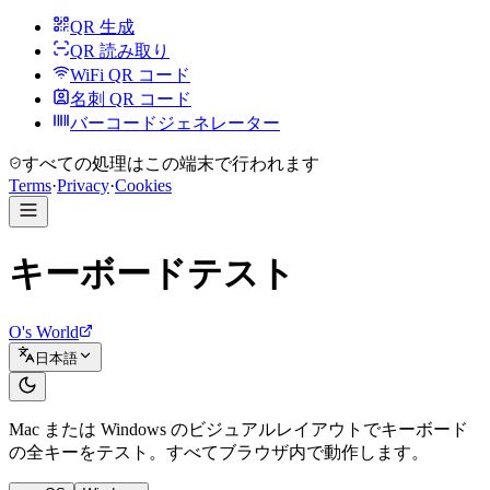
QR 生成
QR 読み取り
WiFi QR コード
名刺 QR コード
バーコードジェネレーター
すべての処理はこの端末で行われます
Terms
·
Privacy
·
Cookies
キーボードテスト
O's World
日本語
Mac または Windows のビジュアルレイアウトでキーボード
の全キーをテスト。すべてブラウザ内で動作します。