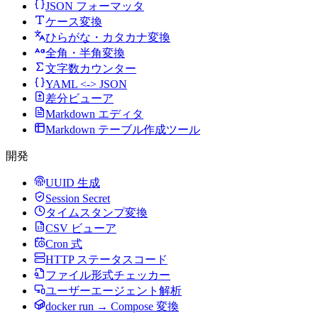
JSON フォーマッタ
ケース変換
ひらがな・カタカナ変換
全角・半角変換
文字数カウンター
YAML <-> JSON
差分ビューア
Markdown エディタ
Markdown テーブル作成ツール
開発
UUID 生成
Session Secret
タイムスタンプ変換
CSV ビューア
Cron 式
HTTP ステータスコード
ファイル形式チェッカー
ユーザーエージェント解析
docker run → Compose 変換