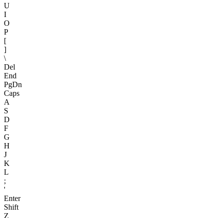
U
I
O
P
[
]
\
Del
End
PgDn
Caps
A
S
D
F
G
H
J
K
L
;
'
Enter
Shift
Z