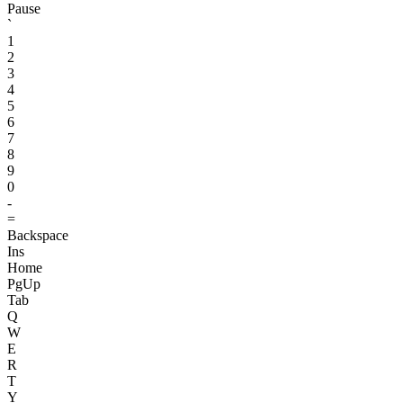
Pause
`
1
2
3
4
5
6
7
8
9
0
-
=
Backspace
Ins
Home
PgUp
Tab
Q
W
E
R
T
Y