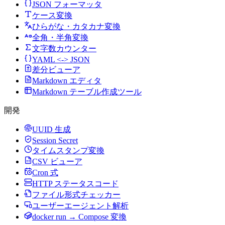
JSON フォーマッタ
ケース変換
ひらがな・カタカナ変換
全角・半角変換
文字数カウンター
YAML <-> JSON
差分ビューア
Markdown エディタ
Markdown テーブル作成ツール
開発
UUID 生成
Session Secret
タイムスタンプ変換
CSV ビューア
Cron 式
HTTP ステータスコード
ファイル形式チェッカー
ユーザーエージェント解析
docker run → Compose 変換