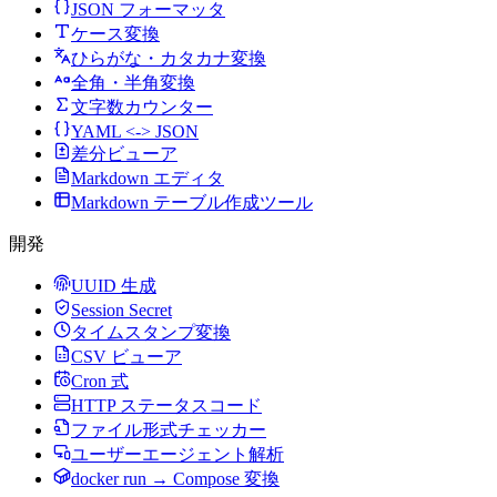
JSON フォーマッタ
ケース変換
ひらがな・カタカナ変換
全角・半角変換
文字数カウンター
YAML <-> JSON
差分ビューア
Markdown エディタ
Markdown テーブル作成ツール
開発
UUID 生成
Session Secret
タイムスタンプ変換
CSV ビューア
Cron 式
HTTP ステータスコード
ファイル形式チェッカー
ユーザーエージェント解析
docker run → Compose 変換