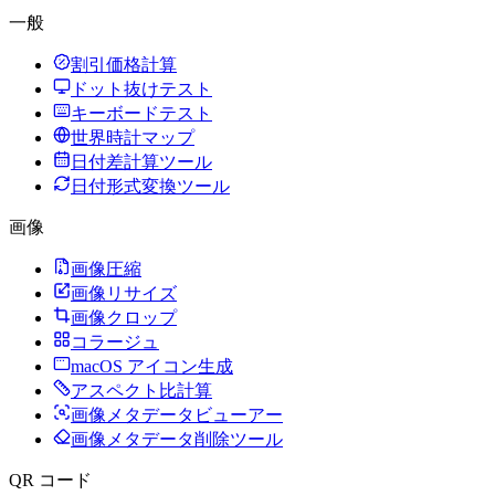
一般
割引価格計算
ドット抜けテスト
キーボードテスト
世界時計マップ
日付差計算ツール
日付形式変換ツール
画像
画像圧縮
画像リサイズ
画像クロップ
コラージュ
macOS アイコン生成
アスペクト比計算
画像メタデータビューアー
画像メタデータ削除ツール
QR コード