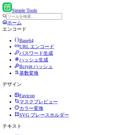
Simple Tools
ホーム
エンコード
Base64
URL エンコード
パスワード生成
ハッシュ生成
Bcrypt ハッシュ
基数変換
デザイン
Favicon
マスクプレビュー
カラー変換
SVG プレースホルダー
テキスト