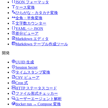
JSON フォーマッタ
ケース変換
ひらがな・カタカナ変換
全角・半角変換
文字数カウンター
YAML <-> JSON
差分ビューア
Markdown エディタ
Markdown テーブル作成ツール
開発
UUID 生成
Session Secret
タイムスタンプ変換
CSV ビューア
Cron 式
HTTP ステータスコード
ファイル形式チェッカー
ユーザーエージェント解析
docker run → Compose 変換