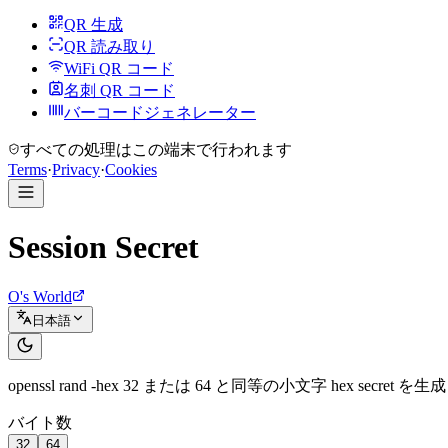
QR 生成
QR 読み取り
WiFi QR コード
名刺 QR コード
バーコードジェネレーター
すべての処理はこの端末で行われます
Terms
·
Privacy
·
Cookies
Session Secret
O's World
日本語
openssl rand -hex 32 または 64 と同等の小文字 hex secret を生成
バイト数
32
64