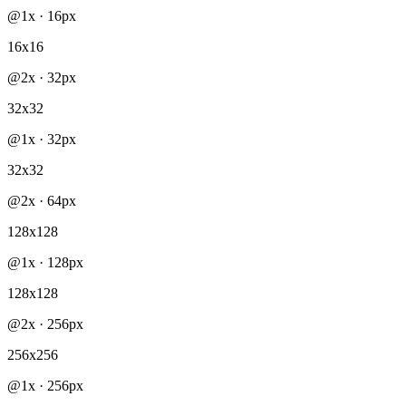
@
1x
·
16
px
16x16
@
2x
·
32
px
32x32
@
1x
·
32
px
32x32
@
2x
·
64
px
128x128
@
1x
·
128
px
128x128
@
2x
·
256
px
256x256
@
1x
·
256
px