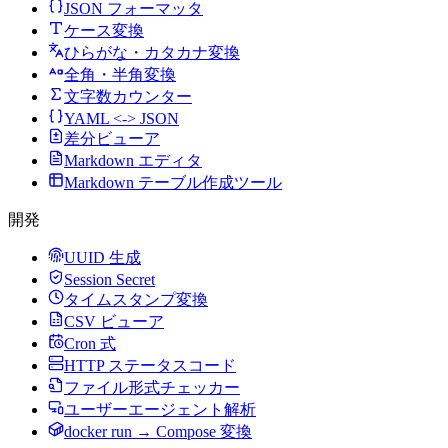
JSON フォーマッタ
ケース変換
ひらがな・カタカナ変換
全角・半角変換
文字数カウンター
YAML <-> JSON
差分ビューア
Markdown エディタ
Markdown テーブル作成ツール
開発
UUID 生成
Session Secret
タイムスタンプ変換
CSV ビューア
Cron 式
HTTP ステータスコード
ファイル形式チェッカー
ユーザーエージェント解析
docker run → Compose 変換